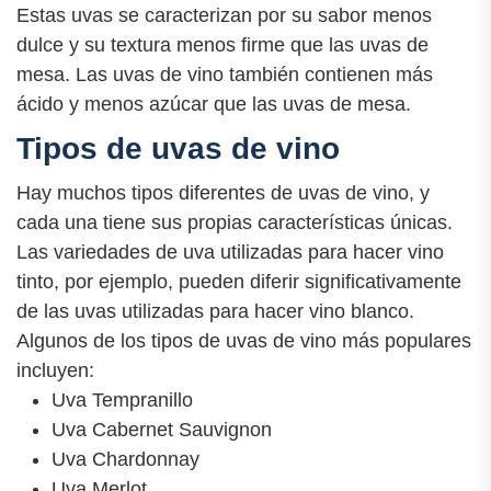
Estas uvas se caracterizan por su sabor menos
dulce y su textura menos firme que las uvas de
mesa. Las uvas de vino también contienen más
ácido y menos azúcar que las uvas de mesa.
Tipos de uvas de vino
Hay muchos tipos diferentes de uvas de vino, y
cada una tiene sus propias características únicas.
Las variedades de uva utilizadas para hacer vino
tinto, por ejemplo, pueden diferir significativamente
de las uvas utilizadas para hacer vino blanco.
Algunos de los tipos de uvas de vino más populares
incluyen:
Uva Tempranillo
Uva Cabernet Sauvignon
Uva Chardonnay
Uva Merlot