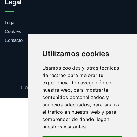
Legal
Legal
Cookies
Contacto
Utilizamos cookies
Usamos cookies y otras técnicas
de rastreo para mejorar tu
Update cookies preferences
experiencia de navegación en
Copyright © 2025 vinosexcelentes.com
nuestra web, para mostrarte
contenidos personalizados y
anuncios adecuados, para analizar
el tráfico en nuestra web y para
comprender de donde llegan
nuestros visitantes.