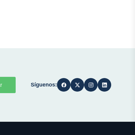
Síguenos:
r