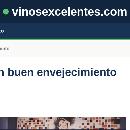
vinosexcelentes.com
to
iento
n buen envejecimiento