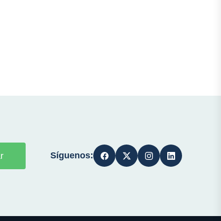
Síguenos:
r