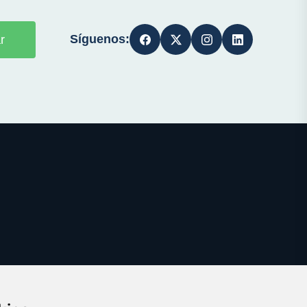
Síguenos:
r