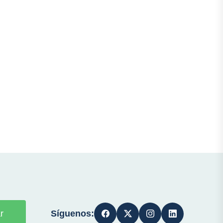
Síguenos:
r