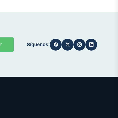
Síguenos:
r